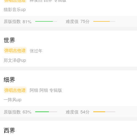
猫影音乐
up
原版指数
难度值
75分
81%
世界
弹唱吉他谱
张过年
郑文泽@
up
细界
弹唱吉他谱
阿细
阿细 专辑版
一阵风
up
原版指数
难度值
54分
63%
西界