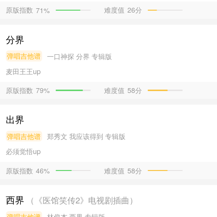
原版指数
难度值
26分
71%
分界
弹唱吉他谱
一口神探
分界 专辑版
麦田王王
up
原版指数
难度值
58分
79%
出界
弹唱吉他谱
郑秀文
我应该得到 专辑版
必须觉悟
up
原版指数
难度值
58分
46%
西界
（《医馆笑传2》电视剧插曲）
弹唱吉他谱
林俊杰
西界 专辑版