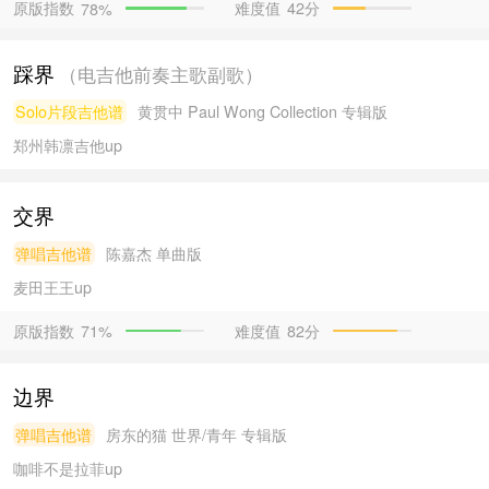
原版指数
难度值
42分
78%
踩界
（电吉他前奏主歌副歌）
Solo片段吉他谱
黄贯中
Paul Wong Collection 专辑版
郑州韩凛吉他
up
交界
弹唱吉他谱
陈嘉杰
单曲版
麦田王王
up
原版指数
难度值
82分
71%
边界
弹唱吉他谱
房东的猫
世界/青年 专辑版
咖啡不是拉菲
up