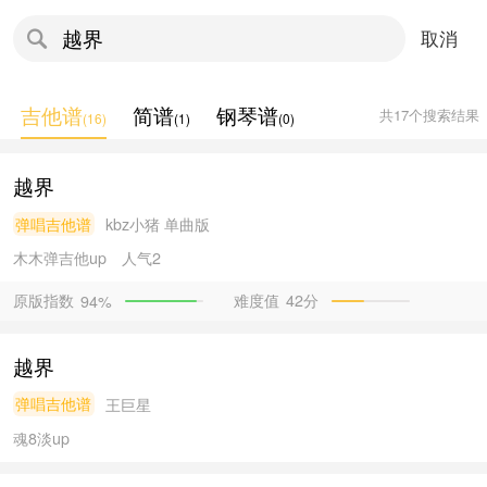
取消
吉他谱
简谱
钢琴谱
共
17
个搜索结果
(
16
)
(
1
)
(
0
)
越界
弹唱吉他谱
kbz小猪
单曲版
木木弹吉他
up
人气2
原版指数
难度值
42分
94%
越界
弹唱吉他谱
王巨星
魂8淡
up