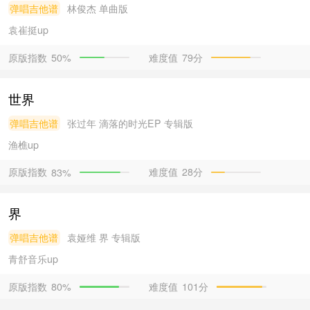
弹唱吉他谱
林俊杰
单曲版
袁崔挺
up
原版指数
难度值
79分
50%
世界
弹唱吉他谱
张过年
滴落的时光EP 专辑版
渔樵
up
原版指数
难度值
28分
83%
界
弹唱吉他谱
袁娅维
界 专辑版
青舒音乐
up
原版指数
难度值
101分
80%