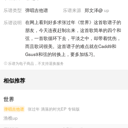
乐谱类型
弹唱吉他谱
乐谱来源
郑文泽@
up
在网上看到好多求张过年《世界》这首歌谱子的
乐谱说明
朋友，今天连夜赶制出来，这首歌简单的四个和
弦，一首歌循环下去，平淡之中，却带着忧伤，
而且歌词很美。这首谱子的难点就在Cadd9和
Gsus9和弦的转换上，要多加练习。
乐谱为电子商品，不支持退换服务
相似推荐
世界
弹唱吉他谱
张过年
滴落的时光EP 专辑版
渔樵
up