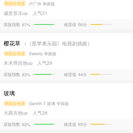
弹唱吉他谱
卢广仲
单曲版
诚意音乐
up
人气31
原版指数
难度值
56分
97%
樱花草
（《星苹果乐园》电视剧插曲）
弹唱吉他谱
Sweety
单曲版
木木弹吉他
up
人气29
原版指数
难度值
44分
83%
玻璃
弹唱吉他谱
Gareth.T
玻璃 专辑版
大路吉他
up
人气28
原版指数
难度值
65分
92%