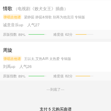
情歌
（电视剧《败犬女王》插曲）
弹唱吉他谱
梁静茹
静茹&情歌 别再为他流泪 专辑版
诚意音乐
up
人气27
原版指数
难度值
62分
89%
周旋
弹唱吉他谱
王以太,艾热AIR
太热爱 专辑版
刘禹
up
人气26
原版指数
难度值
82分
89%
---到底了---
支付 5 元购买曲谱