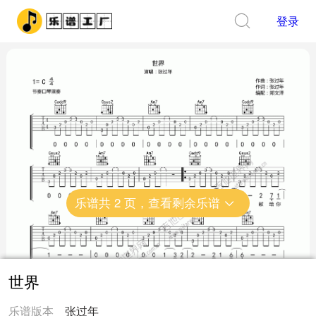
登录
乐谱共
2
页，查看剩余乐谱
世界
乐谱版本
张过年