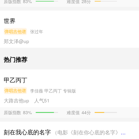
原版指数
难度值
28分
83%
世界
弹唱吉他谱
张过年
郑文泽@
up
热门推荐
甲乙丙丁
弹唱吉他谱
李佳薇
甲乙丙丁 专辑版
大路吉他
up
人气51
原版指数
难度值
44分
83%
刻在我心底的名字
（电影《刻在你心底的名字》主题曲）