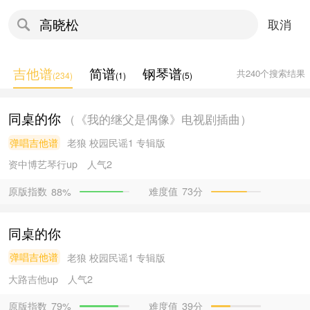
取消
吉他谱
简谱
钢琴谱
共
240
个搜索结果
(
234
)
(
1
)
(
5
)
同桌的你
（《我的继父是偶像》电视剧插曲）
弹唱吉他谱
老狼
校园民谣1 专辑版
资中博艺琴行
up
人气2
原版指数
难度值
73分
88%
同桌的你
弹唱吉他谱
老狼
校园民谣1 专辑版
大路吉他
up
人气2
原版指数
难度值
39分
79%