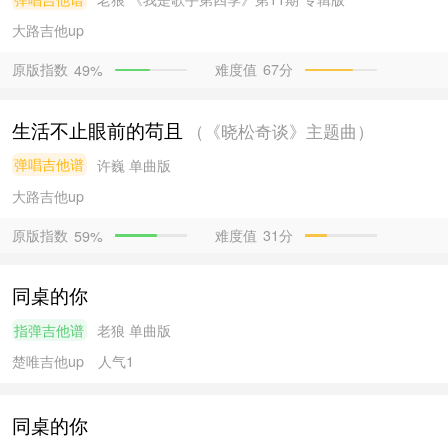
大路吉他
up
原版指数
难度值
67分
49%
生活不止眼前的苟且
（《晓松奇谈》主题曲）
弹唱吉他谱
许巍
单曲版
大路吉他
up
原版指数
难度值
31分
59%
同桌的你
指弹吉他谱
老狼
单曲版
楚唯吉他
up
人气1
同桌的你