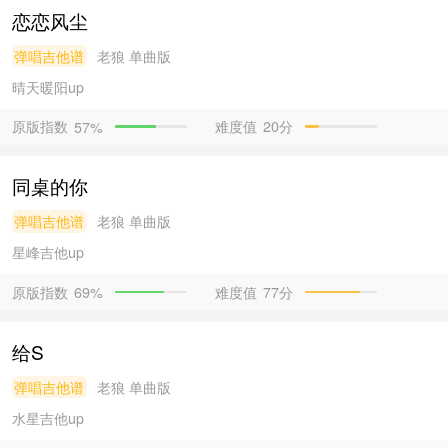
恋恋风尘
弹唱吉他谱
老狼
单曲版
晴天暖阳
up
原版指数
难度值
20分
57%
同桌的你
弹唱吉他谱
老狼
单曲版
星峰吉他
up
原版指数
难度值
77分
69%
给S
弹唱吉他谱
老狼
单曲版
水星吉他
up