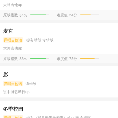
大路吉他
up
原版指数
难度值
54分
84%
麦克
弹唱吉他谱
老狼
晴朗 专辑版
大路吉他
up
原版指数
难度值
75分
83%
影
弹唱吉他谱
谭维维
资中博艺琴行
up
冬季校园
弹唱吉他谱
老狼
《我是歌手第四季》第11期 专辑版