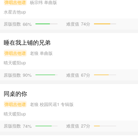
弹唱吉他谱
杨宗纬
单曲版
水星吉他
up
原版指数
难度值
74分
66%
睡在我上铺的兄弟
弹唱吉他谱
老狼
单曲版
晴天暖阳
up
原版指数
难度值
67分
90%
同桌的你
弹唱吉他谱
老狼
校园民谣1 专辑版
晴天暖阳
up
原版指数
难度值
27分
74%