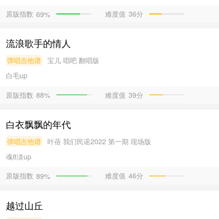
原版指数
难度值
36分
69%
流浪歌手的情人
弹唱吉他谱
宝儿
唱吧 翻唱版
白毛
up
原版指数
难度值
39分
88%
白衣飘飘的年代
弹唱吉他谱
叶蓓
我们民谣2022 第一期 现场版
魂8淡
up
原版指数
难度值
46分
89%
越过山丘