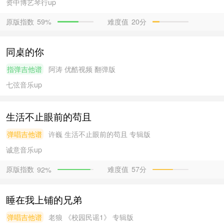
资中博艺琴行
up
原版指数
难度值
20分
59%
同桌的你
指弹吉他谱
阿涛
优酷视频 翻弹版
七弦音乐
up
生活不止眼前的苟且
弹唱吉他谱
许巍
生活不止眼前的苟且 专辑版
诚意音乐
up
原版指数
难度值
57分
92%
睡在我上铺的兄弟
弹唱吉他谱
老狼
《校园民谣1》 专辑版