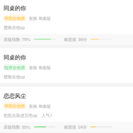
同桌的你
弹唱吉他谱
老狼
单曲版
楚唯吉他
up
原版指数
难度值
36分
79%
同桌的你
指弹吉他谱
老狼
单曲版
楚唯吉他
up
恋恋风尘
弹唱吉他谱
老狼
单曲版
把思念装进贝壳
up
人气1
原版指数
难度值
24分
55%