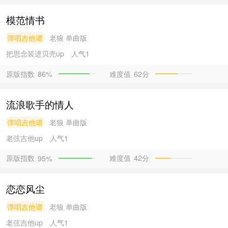
模范情书
弹唱吉他谱
老狼
单曲版
把思念装进贝壳
up
人气1
原版指数
难度值
62分
86%
流浪歌手的情人
弹唱吉他谱
老狼
单曲版
老弦吉他
up
人气1
原版指数
难度值
42分
95%
恋恋风尘
弹唱吉他谱
老狼
单曲版
老弦吉他
up
人气1