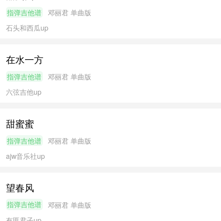
指弹吉他谱
邓丽君
单曲版
石头和西瓜
up
在水一方
指弹吉他谱
邓丽君
单曲版
六弦吉他
up
甜蜜蜜
指弹吉他谱
邓丽君
单曲版
ajw音乐社
up
望春风
指弹吉他谱
邓丽君
单曲版
有匪君子
up