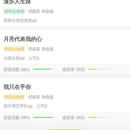
漫步人生路
指弹吉他谱
邓丽君
单曲版
朋客吉他沈老师
up
月亮代表我的心
弹唱吉他谱
邓丽君
单曲版
大路吉他
up
人气3
原版指数
难度值
34分
86%
我只在乎你
弹唱吉他谱
邓丽君
单曲版
资中博艺琴行
up
人气2
原版指数
难度值
36分
98%