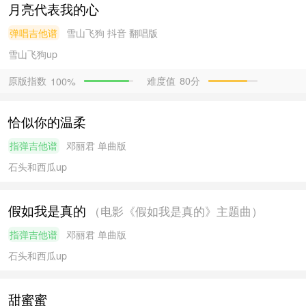
月亮代表我的心
弹唱吉他谱
雪山飞狗
抖音 翻唱版
雪山飞狗
up
原版指数
难度值
80分
100%
恰似你的温柔
指弹吉他谱
邓丽君
单曲版
石头和西瓜
up
假如我是真的
（电影《假如我是真的》主题曲）
指弹吉他谱
邓丽君
单曲版
石头和西瓜
up
甜蜜蜜