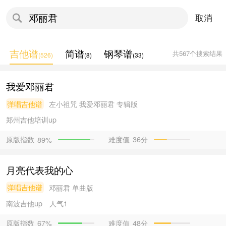
取消
吉他谱
简谱
钢琴谱
共
567
个搜索结果
(
526
)
(
8
)
(
33
)
我爱邓丽君
弹唱吉他谱
左小祖咒
我爱邓丽君 专辑版
郑州吉他培训
up
原版指数
难度值
36分
89%
月亮代表我的心
弹唱吉他谱
邓丽君
单曲版
南波吉他
up
人气1
原版指数
难度值
48分
67%