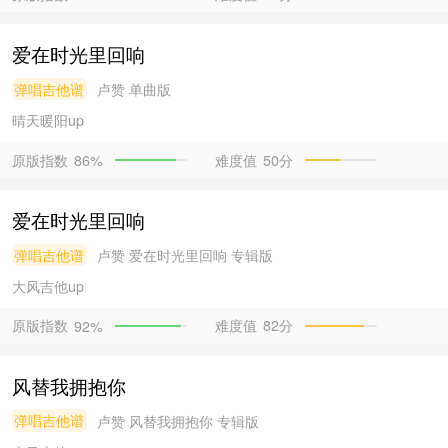
爱在时光里回响
弹唱吉他谱
卢赞
单曲版
晴天暖阳
up
原版指数
难度值
50分
86%
爱在时光里回响
弹唱吉他谱
卢赞
爱在时光里回响 专辑版
大风吉他
up
原版指数
难度值
82分
92%
风替我拥抱你
弹唱吉他谱
卢赞
风替我拥抱你 专辑版