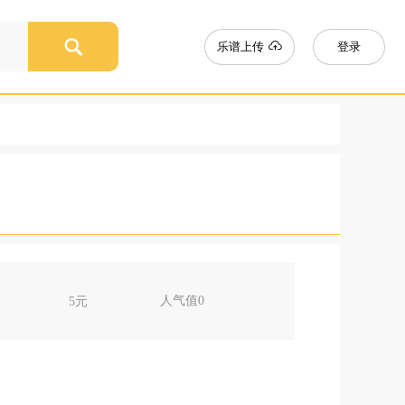
登录
乐谱上传
人气值
0
5
元