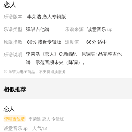
恋人
乐谱版本
李荣浩
·
恋人
专辑版
乐谱类型
弹唱吉他谱
乐谱来源
诚意音乐
up
原版指数
86% 接近
专辑版
难度值
66
分
适中
李荣浩《恋人》G调编配，原调夹1品完整吉他
乐谱说明
谱，示范音频未夹（降调）。
乐谱为电子商品，不支持退换服务
相似推荐
恋人
弹唱吉他谱
李荣浩
恋人 专辑版
诚意音乐
up
人气12