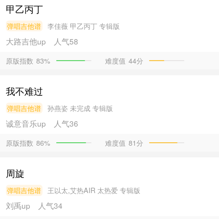
甲乙丙丁
弹唱吉他谱
李佳薇
甲乙丙丁 专辑版
大路吉他
up
人气58
原版指数
难度值
44分
83%
我不难过
弹唱吉他谱
孙燕姿
未完成 专辑版
诚意音乐
up
人气36
原版指数
难度值
81分
86%
周旋
弹唱吉他谱
王以太,艾热AIR
太热爱 专辑版
刘禹
up
人气34