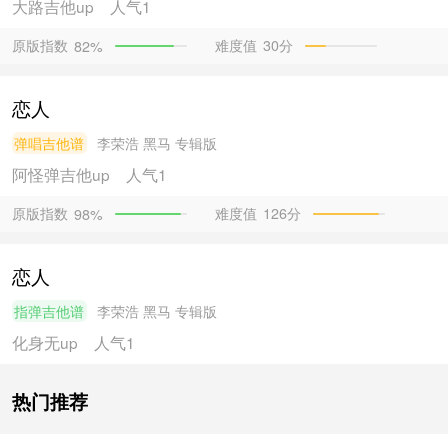
大路吉他
up
人气1
原版指数
难度值
30分
82%
恋人
弹唱吉他谱
李荣浩
黑马 专辑版
阿怪弹吉他
up
人气1
原版指数
难度值
126分
98%
恋人
指弹吉他谱
李荣浩
黑马 专辑版
化身无
up
人气1
热门推荐