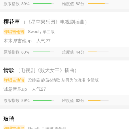
原版指数
难度值
82分
89%
樱花草
（《星苹果乐园》电视剧插曲）
弹唱吉他谱
Sweety
单曲版
木木弹吉他
up
人气27
原版指数
难度值
44分
83%
情歌
（电视剧《败犬女王》插曲）
弹唱吉他谱
梁静茹
静茹&情歌 别再为他流泪 专辑版
诚意音乐
up
人气27
原版指数
难度值
62分
89%
玻璃
弹唱吉他谱
Gareth.T
玻璃 专辑版