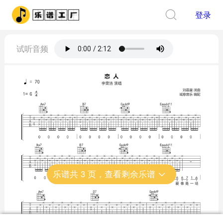
登录
试听音频
乐谱共
3
页，查看剩余乐谱