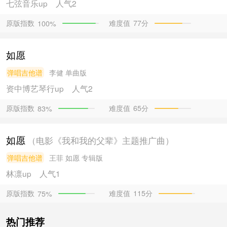
七弦音乐
up
人气2
原版指数
难度值
77分
100%
如愿
弹唱吉他谱
李健
单曲版
资中博艺琴行
up
人气2
原版指数
难度值
65分
83%
如愿
（电影《我和我的父辈》主题推广曲）
弹唱吉他谱
王菲
如愿 专辑版
林凛
up
人气1
原版指数
难度值
115分
75%
热门推荐