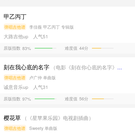
甲乙丙丁
弹唱吉他谱
李佳薇
甲乙丙丁 专辑版
大路吉他
up
人气51
原版指数
难度值
44分
83%
刻在我心底的名字
（电影《刻在你心底的名字》主题曲）
弹唱吉他谱
卢广仲
单曲版
诚意音乐
up
人气31
原版指数
难度值
56分
97%
樱花草
（《星苹果乐园》电视剧插曲）
弹唱吉他谱
Sweety
单曲版