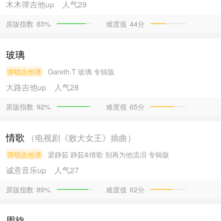
木木弹吉他
up
人气29
原版指数
难度值
44分
83%
玻璃
弹唱吉他谱
Gareth.T
玻璃 专辑版
大路吉他
up
人气28
原版指数
难度值
65分
92%
情歌
（电视剧《败犬女王》插曲）
弹唱吉他谱
梁静茹
静茹&情歌 别再为他流泪 专辑版
诚意音乐
up
人气27
原版指数
难度值
62分
89%
周旋