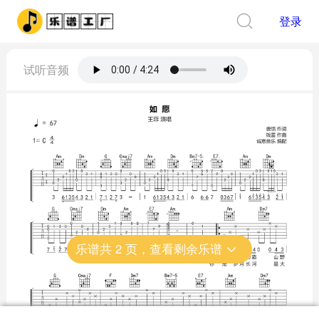
登录
试听音频
乐谱共
2
页，查看剩余乐谱