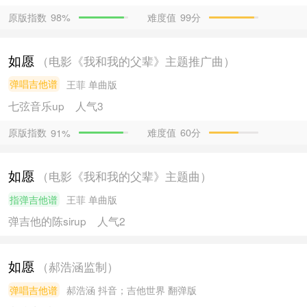
原版指数
难度值
99分
98%
如愿
（电影《我和我的父辈》主题推广曲）
弹唱吉他谱
王菲
单曲版
七弦音乐
up
人气3
原版指数
难度值
60分
91%
如愿
（电影《我和我的父辈》主题曲）
指弹吉他谱
王菲
单曲版
弹吉他的陈sir
up
人气2
如愿
（郝浩涵监制）
弹唱吉他谱
郝浩涵
抖音；吉他世界 翻弹版