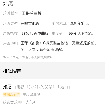
如愿
乐谱版本
王菲
·
单曲版
乐谱类型
弹唱吉他谱
乐谱来源
诚意音乐
up
原版指数
98% 接近
单曲版
难度值
99
分
具有挑战
王菲《如愿》C调完整吉他谱，完整还原的前、
乐谱说明
间、尾奏，贴合原曲编配。
乐谱为电子商品，不支持退换服务
相似推荐
如愿
（电影《我和我的父辈》主题曲）
弹唱吉他谱
王菲
单曲版
诚意音乐
up
人气4