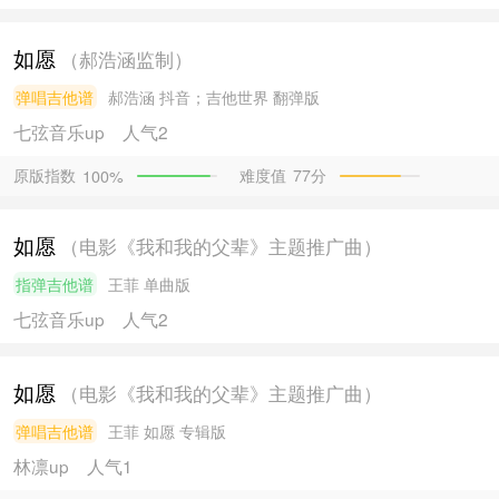
如愿
（郝浩涵监制）
弹唱吉他谱
郝浩涵
抖音；吉他世界 翻弹版
七弦音乐
up
人气2
原版指数
难度值
77分
100%
如愿
（电影《我和我的父辈》主题推广曲）
指弹吉他谱
王菲
单曲版
七弦音乐
up
人气2
如愿
（电影《我和我的父辈》主题推广曲）
弹唱吉他谱
王菲
如愿 专辑版
林凛
up
人气1