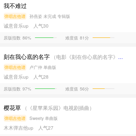
我不难过
弹唱吉他谱
孙燕姿
未完成 专辑版
诚意音乐
up
人气30
原版指数
难度值
81分
86%
刻在我心底的名字
（电影《刻在你心底的名字》主题曲）
弹唱吉他谱
卢广仲
单曲版
诚意音乐
up
人气28
原版指数
难度值
56分
97%
樱花草
（《星苹果乐园》电视剧插曲）
弹唱吉他谱
Sweety
单曲版
木木弹吉他
up
人气27