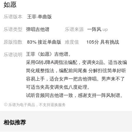
如愿
乐谱版本
王菲
·
单曲版
乐谱类型
弹唱吉他谱
乐谱来源
一阵风
up
原版指数
83% 接近
单曲版
难度值
105
分
具有挑战
王菲《如愿》吉他谱。
乐谱说明
采用G转J降A调指法编配，变调夹2品。适当改编
简化规整指法，编配前间尾奏 分解扫弦简单好听
容易上手，适合女声一把吉他弹唱。男声来不了
可适当夹高变调夹低八度处理。
试听音频同吉他谱一致，感谢支持一阵风制谱。
乐谱为电子商品，不支持退换服务
相似推荐