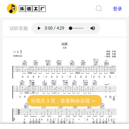
登录
试听音频
乐谱共
3
页，查看剩余乐谱