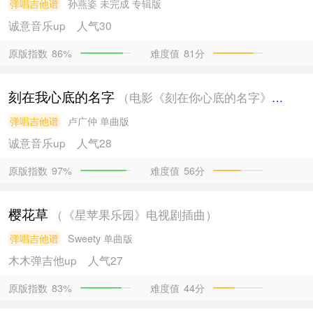
弹唱吉他谱
孙燕姿
未完成 专辑版
诚意音乐
up
人气30
原版指数
难度值
81分
86%
刻在我心底的名字
（电影《刻在你心底的名字》主题曲）
弹唱吉他谱
卢广仲
单曲版
诚意音乐
up
人气28
原版指数
难度值
56分
97%
樱花草
（《星苹果乐园》电视剧插曲）
弹唱吉他谱
Sweety
单曲版
木木弹吉他
up
人气27
原版指数
难度值
44分
83%