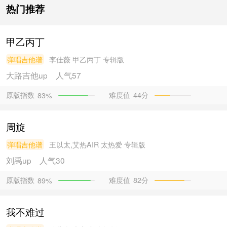
热门推荐
甲乙丙丁
弹唱吉他谱
李佳薇
甲乙丙丁 专辑版
大路吉他
up
人气57
原版指数
难度值
44分
83%
周旋
弹唱吉他谱
王以太,艾热AIR
太热爱 专辑版
刘禹
up
人气30
原版指数
难度值
82分
89%
我不难过