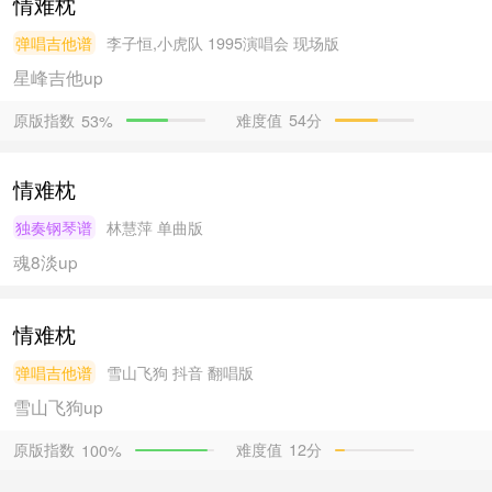
情难枕
弹唱吉他谱
李子恒,小虎队
1995演唱会 现场版
星峰吉他
up
原版指数
难度值
54分
53%
情难枕
独奏钢琴谱
林慧萍
单曲版
魂8淡
up
情难枕
弹唱吉他谱
雪山飞狗
抖音 翻唱版
雪山飞狗
up
原版指数
难度值
12分
100%