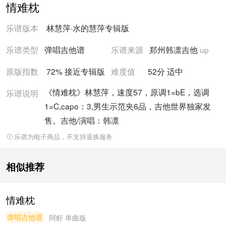
情难枕
乐谱版本
林慧萍
·
水的慧萍
专辑版
乐谱类型
弹唱吉他谱
乐谱来源
郑州韩凛吉他
up
原版指数
72% 接近
专辑版
难度值
52
分
适中
《情难枕》林慧萍，速度57，原调1=bE，选调
乐谱说明
1=C,capo：3,男生示范夹6品，吉他世界独家发
售。吉他/演唱：韩凛
乐谱为电子商品，不支持退换服务
相似推荐
情难枕
弹唱吉他谱
阿虾
单曲版