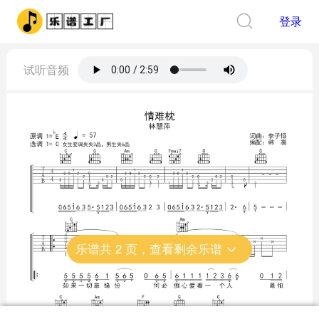
登录
试听音频
乐谱共
2
页，查看剩余乐谱