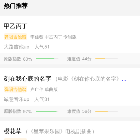
热门推荐
甲乙丙丁
弹唱吉他谱
李佳薇
甲乙丙丁 专辑版
大路吉他
up
人气51
原版指数
难度值
44分
83%
刻在我心底的名字
（电影《刻在你心底的名字》主题曲）
弹唱吉他谱
卢广仲
单曲版
诚意音乐
up
人气31
原版指数
难度值
56分
97%
樱花草
（《星苹果乐园》电视剧插曲）