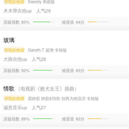
弹唱吉他谱
Sweety
单曲版
木木弹吉他
up
人气29
原版指数
难度值
44分
83%
玻璃
弹唱吉他谱
Gareth.T
玻璃 专辑版
大路吉他
up
人气28
原版指数
难度值
65分
92%
情歌
（电视剧《败犬女王》插曲）
弹唱吉他谱
梁静茹
静茹&情歌 别再为他流泪 专辑版
诚意音乐
up
人气27
原版指数
难度值
62分
89%