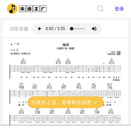
登录
试听音频
乐谱共
2
页，查看剩余乐谱