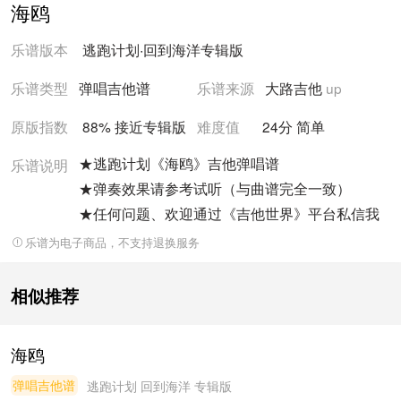
海鸥
乐谱版本
逃跑计划
·
回到海洋
专辑版
乐谱类型
弹唱吉他谱
乐谱来源
大路吉他
up
原版指数
88% 接近
专辑版
难度值
24
分
简单
★逃跑计划《海鸥》吉他弹唱谱
乐谱说明
★弹奏效果请参考试听（与曲谱完全一致）
★任何问题、欢迎通过《吉他世界》平台私信我
乐谱为电子商品，不支持退换服务
相似推荐
海鸥
弹唱吉他谱
逃跑计划
回到海洋 专辑版