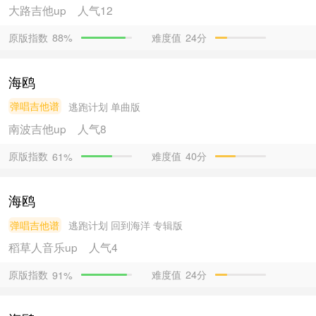
大路吉他
up
人气12
原版指数
难度值
24分
88%
海鸥
弹唱吉他谱
逃跑计划
单曲版
南波吉他
up
人气8
原版指数
难度值
40分
61%
海鸥
弹唱吉他谱
逃跑计划
回到海洋 专辑版
稻草人音乐
up
人气4
原版指数
难度值
24分
91%