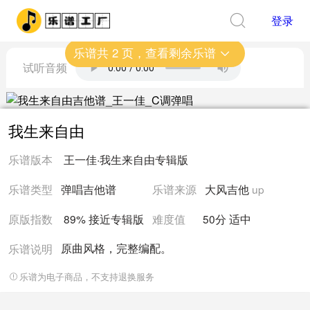
登录
乐谱共
2
页，查看剩余乐谱
试听音频
我生来自由
乐谱版本
王一佳
·
我生来自由
专辑版
乐谱类型
弹唱吉他谱
乐谱来源
大风吉他
up
原版指数
89% 接近
专辑版
难度值
50
分
适中
原曲风格，完整编配。
乐谱说明
乐谱为电子商品，不支持退换服务