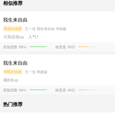
相似推荐
我生来自由
弹唱吉他谱
王一佳
我生来自由 专辑版
大风吉他
up
人气1
原版指数
难度值
50分
89%
我生来自由
弹唱吉他谱
王一佳
单曲版
魂8淡
up
原版指数
难度值
46分
94%
热门推荐