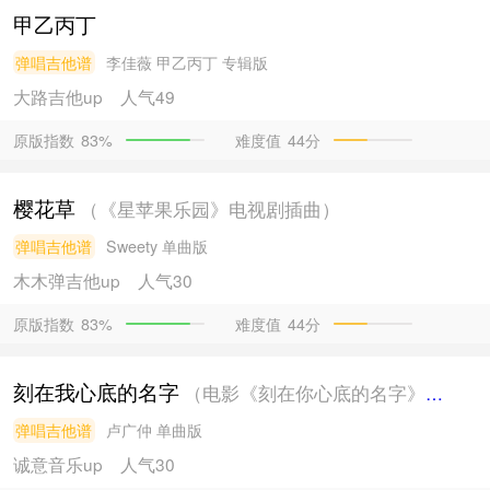
甲乙丙丁
弹唱吉他谱
李佳薇
甲乙丙丁 专辑版
大路吉他
up
人气49
原版指数
难度值
44分
83%
樱花草
（《星苹果乐园》电视剧插曲）
弹唱吉他谱
Sweety
单曲版
木木弹吉他
up
人气30
原版指数
难度值
44分
83%
刻在我心底的名字
（电影《刻在你心底的名字》主题曲）
弹唱吉他谱
卢广仲
单曲版
诚意音乐
up
人气30