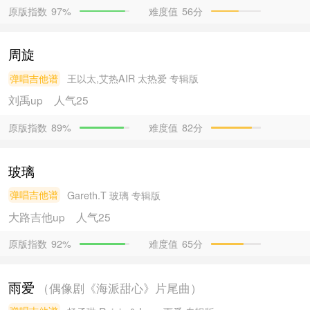
原版指数
难度值
56分
97%
周旋
弹唱吉他谱
王以太,艾热AIR
太热爱 专辑版
刘禹
up
人气25
原版指数
难度值
82分
89%
玻璃
弹唱吉他谱
Gareth.T
玻璃 专辑版
大路吉他
up
人气25
原版指数
难度值
65分
92%
雨爱
（偶像剧《海派甜心》片尾曲）