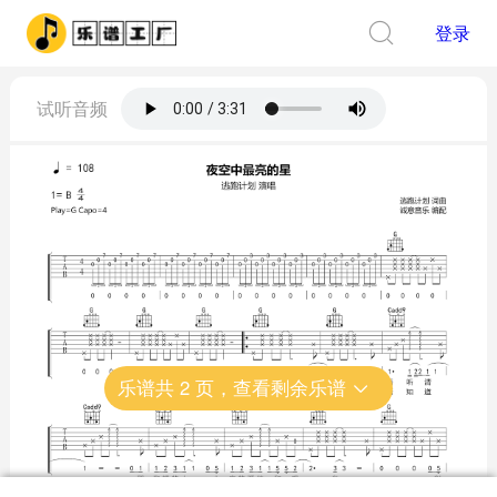
登录
试听音频
乐谱共
2
页，查看剩余乐谱