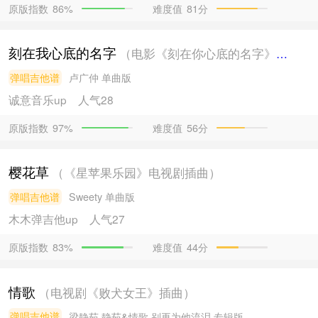
原版指数
难度值
81分
86%
刻在我心底的名字
（电影《刻在你心底的名字》主题曲）
弹唱吉他谱
卢广仲
单曲版
诚意音乐
up
人气28
原版指数
难度值
56分
97%
樱花草
（《星苹果乐园》电视剧插曲）
弹唱吉他谱
Sweety
单曲版
木木弹吉他
up
人气27
原版指数
难度值
44分
83%
情歌
（电视剧《败犬女王》插曲）
弹唱吉他谱
梁静茹
静茹&情歌 别再为他流泪 专辑版