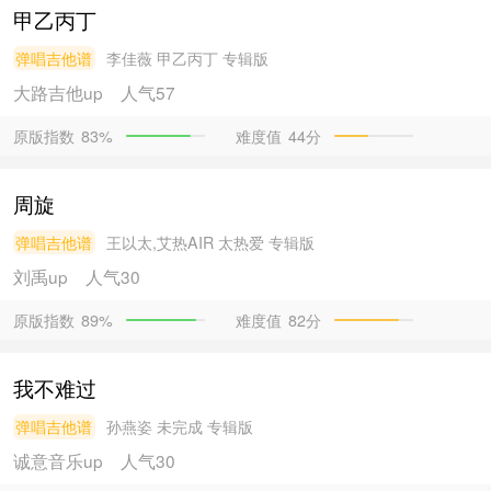
甲乙丙丁
弹唱吉他谱
李佳薇
甲乙丙丁 专辑版
大路吉他
up
人气57
原版指数
难度值
44分
83%
周旋
弹唱吉他谱
王以太,艾热AIR
太热爱 专辑版
刘禹
up
人气30
原版指数
难度值
82分
89%
我不难过
弹唱吉他谱
孙燕姿
未完成 专辑版
诚意音乐
up
人气30