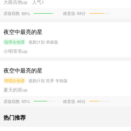
大路吉他
up
人气1
原版指数
难度值
68分
89%
夜空中最亮的星
指弹吉他谱
逃跑计划
单曲版
小明哥哥
up
夜空中最亮的星
弹唱吉他谱
逃跑计划
世界 专辑版
夏天的荷
up
原版指数
难度值
46分
65%
热门推荐