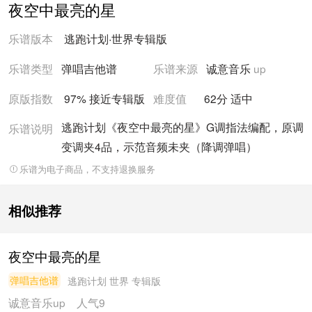
夜空中最亮的星
乐谱版本
逃跑计划
·
世界
专辑版
乐谱类型
弹唱吉他谱
乐谱来源
诚意音乐
up
原版指数
97% 接近
专辑版
难度值
62
分
适中
逃跑计划《夜空中最亮的星》G调指法编配，原调
乐谱说明
变调夹4品，示范音频未夹（降调弹唱）
乐谱为电子商品，不支持退换服务
相似推荐
夜空中最亮的星
弹唱吉他谱
逃跑计划
世界 专辑版
诚意音乐
up
人气9