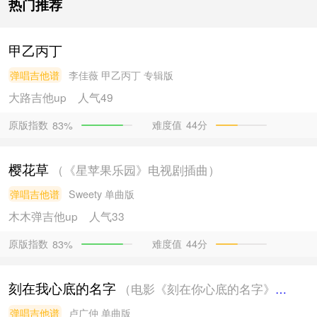
热门推荐
甲乙丙丁
弹唱吉他谱
李佳薇
甲乙丙丁 专辑版
大路吉他
up
人气49
原版指数
难度值
44分
83%
樱花草
（《星苹果乐园》电视剧插曲）
弹唱吉他谱
Sweety
单曲版
木木弹吉他
up
人气33
原版指数
难度值
44分
83%
刻在我心底的名字
（电影《刻在你心底的名字》主题曲）
弹唱吉他谱
卢广仲
单曲版