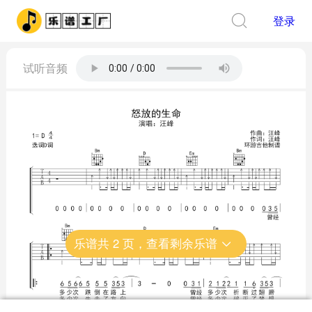
登录
试听音频
乐谱共
2
页，查看剩余乐谱