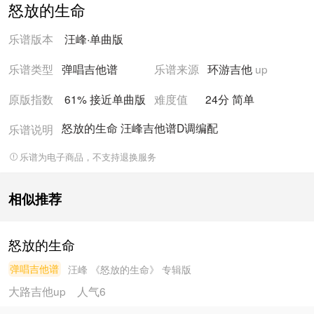
怒放的生命
乐谱版本
汪峰
·
单曲版
乐谱类型
弹唱吉他谱
乐谱来源
环游吉他
up
原版指数
61% 接近
单曲版
难度值
24
分
简单
怒放的生命 汪峰吉他谱D调编配
乐谱说明
乐谱为电子商品，不支持退换服务
相似推荐
怒放的生命
弹唱吉他谱
汪峰
《怒放的生命》 专辑版
大路吉他
up
人气6