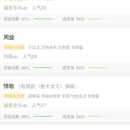
诚意音乐
up
人气32
原版指数
难度值
56分
97%
周旋
弹唱吉他谱
王以太,艾热AIR
太热爱 专辑版
刘禹
up
人气28
原版指数
难度值
82分
89%
情歌
（电视剧《败犬女王》插曲）
弹唱吉他谱
梁静茹
静茹&情歌 别再为他流泪 专辑版
诚意音乐
up
人气27
原版指数
难度值
62分
89%