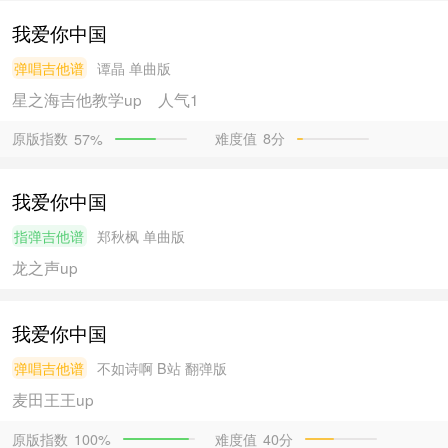
我爱你中国
弹唱吉他谱
谭晶
单曲版
星之海吉他教学
up
人气1
原版指数
难度值
8分
57%
我爱你中国
指弹吉他谱
郑秋枫
单曲版
龙之声
up
我爱你中国
弹唱吉他谱
不如诗啊
B站 翻弹版
麦田王王
up
原版指数
难度值
40分
100%