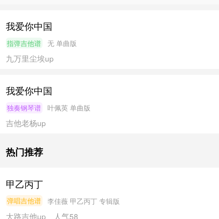
我爱你中国
指弹吉他谱
无
单曲版
九万里尘埃
up
我爱你中国
独奏钢琴谱
叶佩英
单曲版
吉他老杨
up
热门推荐
甲乙丙丁
弹唱吉他谱
李佳薇
甲乙丙丁 专辑版
大路吉他
up
人气58