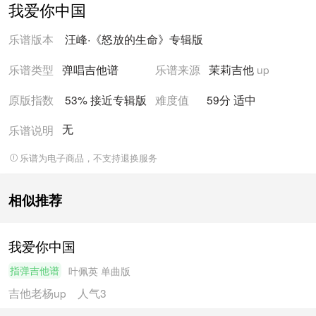
我爱你中国
乐谱版本
汪峰
·
《怒放的生命》
专辑版
乐谱类型
弹唱吉他谱
乐谱来源
茉莉吉他
up
原版指数
53% 接近
专辑版
难度值
59
分
适中
无
乐谱说明
乐谱为电子商品，不支持退换服务
相似推荐
我爱你中国
指弹吉他谱
叶佩英
单曲版
吉他老杨
up
人气3