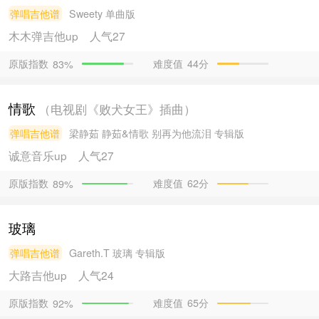
弹唱吉他谱
Sweety
单曲版
木木弹吉他
up
人气27
原版指数
难度值
44分
83%
情歌
（电视剧《败犬女王》插曲）
弹唱吉他谱
梁静茹
静茹&情歌 别再为他流泪 专辑版
诚意音乐
up
人气27
原版指数
难度值
62分
89%
玻璃
弹唱吉他谱
Gareth.T
玻璃 专辑版
大路吉他
up
人气24
原版指数
难度值
65分
92%