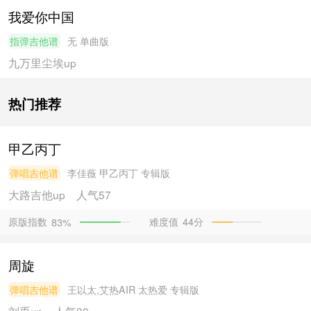
我爱你中国
指弹吉他谱
无
单曲版
九万里尘埃
up
热门推荐
甲乙丙丁
弹唱吉他谱
李佳薇
甲乙丙丁 专辑版
大路吉他
up
人气57
原版指数
难度值
44分
83%
周旋
弹唱吉他谱
王以太,艾热AIR
太热爱 专辑版