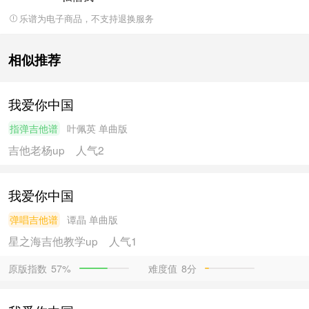
乐谱为电子商品，不支持退换服务
相似推荐
我爱你中国
指弹吉他谱
叶佩英
单曲版
吉他老杨
up
人气2
我爱你中国
弹唱吉他谱
谭晶
单曲版
星之海吉他教学
up
人气1
原版指数
难度值
8分
57%