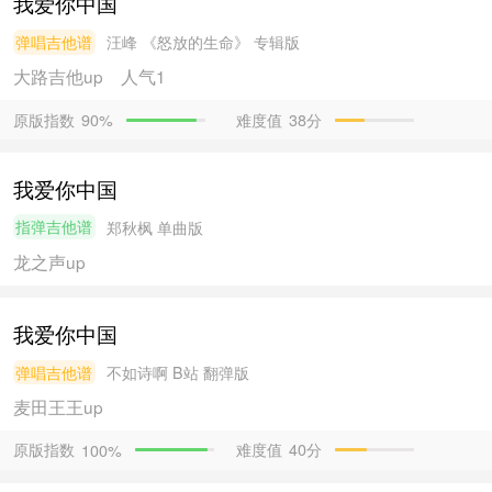
我爱你中国
弹唱吉他谱
汪峰
《怒放的生命》 专辑版
大路吉他
up
人气1
原版指数
难度值
38分
90%
我爱你中国
指弹吉他谱
郑秋枫
单曲版
龙之声
up
我爱你中国
弹唱吉他谱
不如诗啊
B站 翻弹版
麦田王王
up
原版指数
难度值
40分
100%