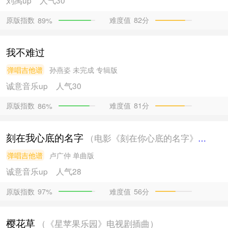
刘禹
up
人气30
原版指数
难度值
82分
89%
我不难过
弹唱吉他谱
孙燕姿
未完成 专辑版
诚意音乐
up
人气30
原版指数
难度值
81分
86%
刻在我心底的名字
（电影《刻在你心底的名字》主题曲）
弹唱吉他谱
卢广仲
单曲版
诚意音乐
up
人气28
原版指数
难度值
56分
97%
樱花草
（《星苹果乐园》电视剧插曲）