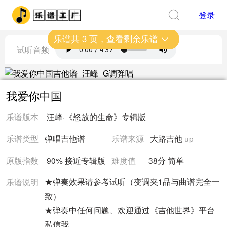
登录
乐谱共
3
页，查看剩余乐谱
试听音频
我爱你中国
乐谱版本
汪峰
·
《怒放的生命》
专辑版
乐谱类型
弹唱吉他谱
乐谱来源
大路吉他
up
原版指数
90% 接近
专辑版
难度值
38
分
简单
★弹奏效果请参考试听（变调夹1品与曲谱完全一
乐谱说明
致）
★弹奏中任何问题、欢迎通过《吉他世界》平台
私信我