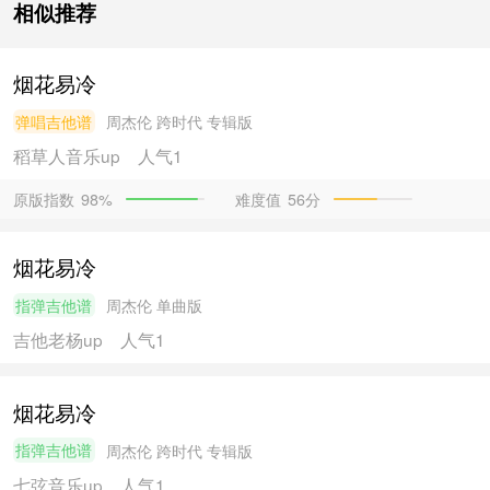
相似推荐
烟花易冷
弹唱吉他谱
周杰伦
跨时代 专辑版
稻草人音乐
up
人气1
原版指数
难度值
56分
98%
烟花易冷
指弹吉他谱
周杰伦
单曲版
吉他老杨
up
人气1
烟花易冷
指弹吉他谱
周杰伦
跨时代 专辑版
七弦音乐
up
人气1