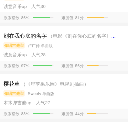
诚意音乐
up
人气30
原版指数
难度值
81分
86%
刻在我心底的名字
（电影《刻在你心底的名字》主题曲）
弹唱吉他谱
卢广仲
单曲版
诚意音乐
up
人气28
原版指数
难度值
56分
97%
樱花草
（《星苹果乐园》电视剧插曲）
弹唱吉他谱
Sweety
单曲版
木木弹吉他
up
人气27
原版指数
难度值
44分
83%