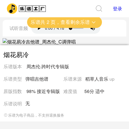
登录
乐谱共
2
页，查看剩余乐谱
试听音频
烟花易冷
乐谱版本
周杰伦
·
跨时代
专辑版
乐谱类型
弹唱吉他谱
乐谱来源
稻草人音乐
up
原版指数
98% 接近
专辑版
难度值
56
分
适中
无
乐谱说明
乐谱为电子商品，不支持退换服务