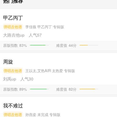
热门推荐
甲乙丙丁
弹唱吉他谱
李佳薇
甲乙丙丁 专辑版
大路吉他
up
人气57
原版指数
难度值
44分
83%
周旋
弹唱吉他谱
王以太,艾热AIR
太热爱 专辑版
刘禹
up
人气30
原版指数
难度值
82分
89%
我不难过
弹唱吉他谱
孙燕姿
未完成 专辑版