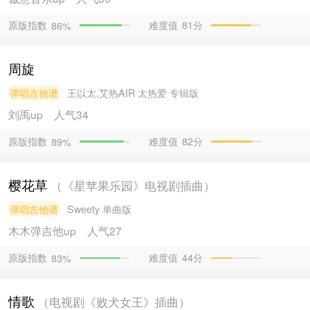
原版指数
难度值
81分
86%
周旋
弹唱吉他谱
王以太,艾热AIR
太热爱 专辑版
刘禹
up
人气34
原版指数
难度值
82分
89%
樱花草
（《星苹果乐园》电视剧插曲）
弹唱吉他谱
Sweety
单曲版
木木弹吉他
up
人气27
原版指数
难度值
44分
83%
情歌
（电视剧《败犬女王》插曲）