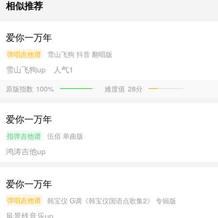
相似推荐
爱你一万年
弹唱吉他谱
雪山飞狗
抖音 翻唱版
雪山飞狗
up
人气1
原版指数
难度值
28分
100%
爱你一万年
指弹吉他谱
伍佰
单曲版
鸿涛吉他
up
爱你一万年
弹唱吉他谱
韩宝仪
G调《韩宝仪国语点歌集2》 专辑版
风景线音乐
up