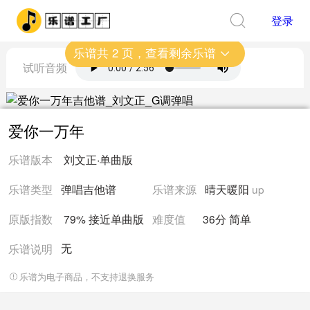
登录
乐谱共
2
页，查看剩余乐谱
试听音频
爱你一万年
乐谱版本
刘文正
·
单曲版
乐谱类型
弹唱吉他谱
乐谱来源
晴天暖阳
up
原版指数
79% 接近
单曲版
难度值
36
分
简单
无
乐谱说明
乐谱为电子商品，不支持退换服务