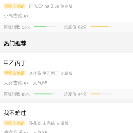
弹唱吉他谱
伍佰,China Blue
单曲版
小岛吉他
up
原版指数
难度值
82分
56%
热门推荐
甲乙丙丁
弹唱吉他谱
李佳薇
甲乙丙丁 专辑版
大路吉他
up
人气58
原版指数
难度值
44分
83%
我不难过
弹唱吉他谱
孙燕姿
未完成 专辑版
诚意音乐
up
人气36