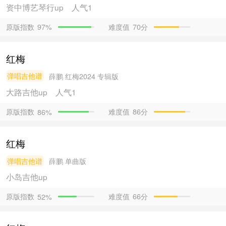
资中博艺琴行
up
人气1
原版指数
难度值
70分
97%
红梅
弹唱吉他谱
薛鹏
红梅2024 专辑版
大路吉他
up
人气1
原版指数
难度值
86分
86%
红梅
弹唱吉他谱
薛鹏
单曲版
小岛吉他
up
原版指数
难度值
66分
52%