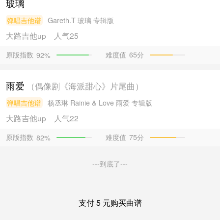
玻璃
弹唱吉他谱
Gareth.T
玻璃 专辑版
大路吉他
up
人气25
原版指数
难度值
65分
92%
雨爱
（偶像剧《海派甜心》片尾曲）
弹唱吉他谱
杨丞琳
Rainie & Love 雨爱 专辑版
大路吉他
up
人气22
原版指数
难度值
75分
82%
---到底了---
支付 5 元购买曲谱