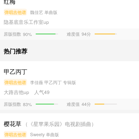
红梅
弹唱吉他谱
魏佳艺
单曲版
隐基底音乐工作室
up
原版指数
难度值
94分
90%
热门推荐
甲乙丙丁
弹唱吉他谱
李佳薇
甲乙丙丁 专辑版
大路吉他
up
人气49
原版指数
难度值
44分
83%
樱花草
（《星苹果乐园》电视剧插曲）
弹唱吉他谱
Sweety
单曲版