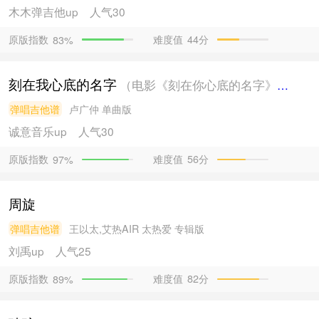
木木弹吉他
up
人气30
原版指数
难度值
44分
83%
刻在我心底的名字
（电影《刻在你心底的名字》主题曲）
弹唱吉他谱
卢广仲
单曲版
诚意音乐
up
人气30
原版指数
难度值
56分
97%
周旋
弹唱吉他谱
王以太,艾热AIR
太热爱 专辑版
刘禹
up
人气25
原版指数
难度值
82分
89%