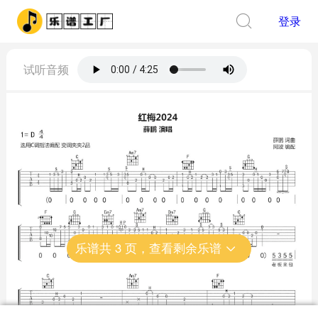
登录
试听音频
乐谱共
3
页，查看剩余乐谱