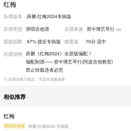
红梅
乐谱版本
薛鹏
·
红梅2024
专辑版
乐谱类型
弹唱吉他谱
乐谱来源
资中博艺琴行
up
原版指数
97% 接近
专辑版
难度值
70
分
适中
薛鹏《红梅2024》全原版编配！
乐谱说明
编配制谱——资中博艺琴行(阿波吉他教室)
禁止转载违者必究
乐谱为电子商品，不支持退换服务
相似推荐
红梅
弹唱吉他谱
薛鹏
红梅2024 专辑版