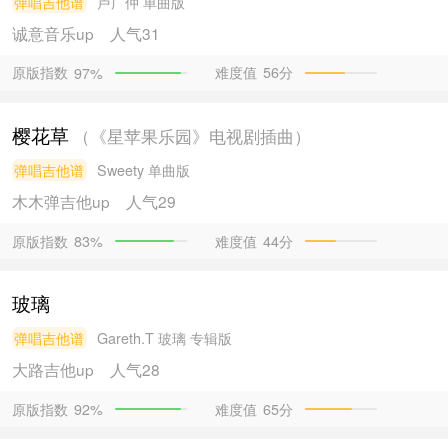
弹唱吉他谱
卢广仲
单曲版
诚意音乐
up
人气31
原版指数
难度值
56分
97%
樱花草
（《星苹果乐园》电视剧插曲）
弹唱吉他谱
Sweety
单曲版
木木弹吉他
up
人气29
原版指数
难度值
44分
83%
玻璃
弹唱吉他谱
Gareth.T
玻璃 专辑版
大路吉他
up
人气28
原版指数
难度值
65分
92%