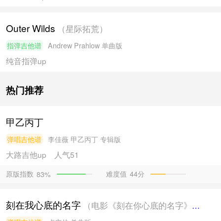
Outer Wilds
（星际拓荒）
指弹吉他谱
Andrew Prahlow
单曲版
纯音指弹
up
热门推荐
甲乙丙丁
弹唱吉他谱
李佳薇
甲乙丙丁 专辑版
大路吉他
up
人气51
原版指数
难度值
44分
83%
刻在我心底的名字
（电影《刻在你心底的名字》主题曲）