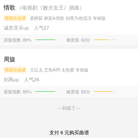
情歌
（电视剧《败犬女王》插曲）
弹唱吉他谱
梁静茹
静茹&情歌 别再为他流泪 专辑版
诚意音乐
up
人气27
原版指数
难度值
62分
89%
周旋
弹唱吉他谱
王以太,艾热AIR
太热爱 专辑版
刘禹
up
人气26
原版指数
难度值
82分
89%
---到底了---
支付 6 元购买曲谱